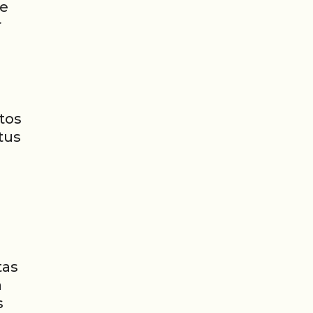
ue
r
tos
tus
tas
a
s