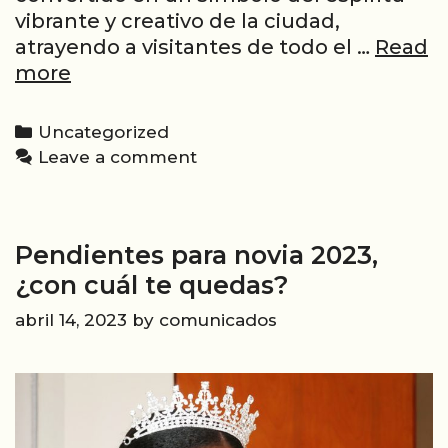
vibrante y creativo de la ciudad,
atrayendo a visitantes de todo el …
Read
Acércate
more
a
descubrir
Categories
Uncategorized
el
Leave a comment
mejor
street
art
Pendientes para novia 2023,
y
graffiti
¿con cuál te quedas?
en
abril 14, 2023
by
comunicados
Zaragoza