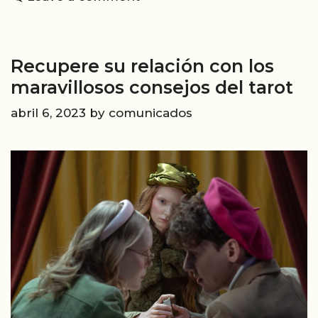
Renting
de
coches
Recupere su relación con los
maravillosos consejos del tarot
abril 6, 2023
by
comunicados