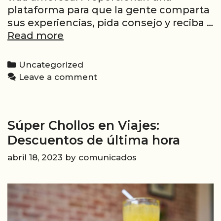
plataforma para que la gente comparta
sus experiencias, pida consejo y reciba …
Encuentra
Read more
la
felicidad
Categories
Uncategorized
en
Leave a comment
el
amor
con
Súper Chollos en Viajes:
estos
foros
Descuentos de última hora
de
abril 18, 2023
by
comunicados
unión
de
parejas