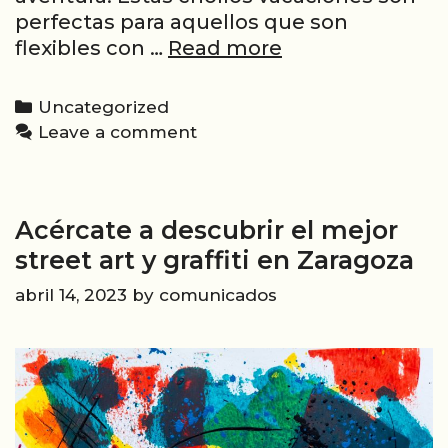
perfectas para aquellos que son
Súper
flexibles con …
Read more
Chollos
en
Categories
Uncategorized
Viajes:
Leave a comment
Descuentos
de
última
Acércate a descubrir el mejor
hora
street art y graffiti en Zaragoza
abril 14, 2023
by
comunicados