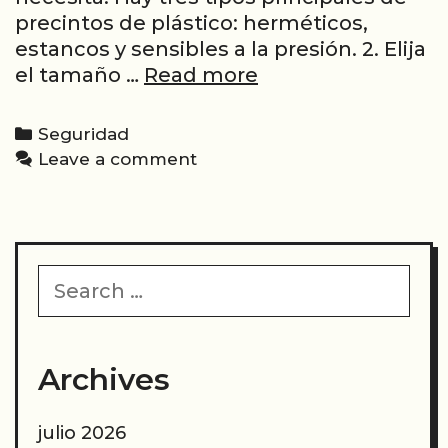
precintos de plástico: herméticos,
estancos y sensibles a la presión. 2. Elija
Cómo
el tamaño …
Read more
elegir
el
Categories
Seguridad
precinto
Leave a comment
de
plástico
adecuado
para
Search
su
for:
hogar
|
Cómo
Archives
fabricar
y
julio 2026
utilizar