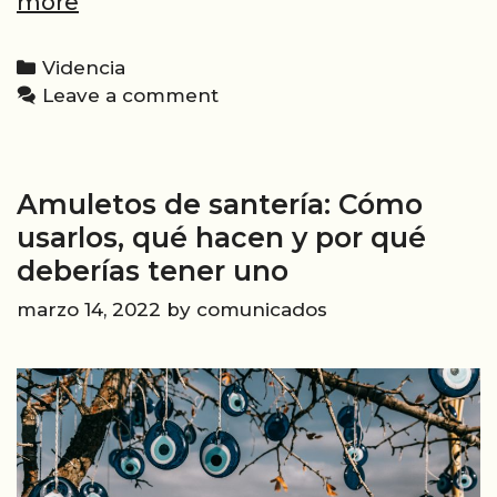
Cómo
more
crear
un
Categories
Videncia
amarre
Leave a comment
de
amor
eficaz
Amuletos de santería: Cómo
para
mantener
usarlos, qué hacen y por qué
el
deberías tener uno
romance
marzo 14, 2022
by
comunicados