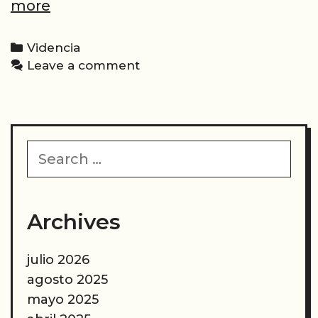
Amuletos
more
de
santería:
Categories
Videncia
Cómo
Leave a comment
usarlos,
qué
hacen
y
Search
por
for:
qué
deberías
tener
Archives
uno
julio 2026
agosto 2025
mayo 2025